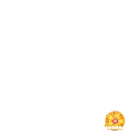
看，洛杉矶湖人一直以来都是NBA最具影响力和号召
力的俱乐部之一。但近几年由于人才流失和市场竞争
加剧，他们面临着严峻挑战。
如果能够根据王仕鹏给出的建议调整策略，那么湖人
在未来几年的发展潜力依然巨大。正如之前提到过，
高水平的新秀和自由市场上的明星球员都有可能成为
推动湖人成长的重要力量。而他们是否能够抓住机
遇，很大程度上取决于当前核心阵容是否乐于共享资
源，实现共赢局面。
当然，仅靠一两个成功签约并不足以确保升迁，因此
持续不断的人才培养机制以及科学管理尤为重要。在
此基础上，再加上像詹姆斯这样富有经验并且渴望胜
利的大牌明星，其实就是双赢局面的良好开端，为接