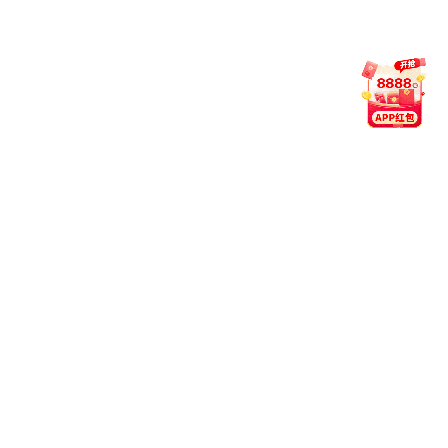
乌加特感恩女友陪伴度过艰难时光分享甜
近年来，爱情故事不断在生活中上演，而乌加特与女友的感
人经历则成为...
2026-07-12