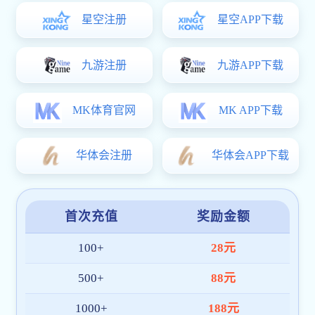
本文将围绕“国米与亚特兰大谈判帕莱斯特拉起步价
5000万欧元”这一话题展开深入分析。通过对球员背
景及其市场价值的探讨、两支球队的转会策略、潜在
影响因素和未来展望等四个方面进行详细阐述，旨在
为读者提供全面而深入的理解。首先，我们将介绍帕
莱斯特拉这位球员的优势与特点，以及为何他的身价
能够达到如此高的水平。其次，分析国米和亚特兰大
的转会策略与目标，了解他们在这笔交易中的立场。
此外，还将探讨可能影响交易成功与否的因素，包括
市场竞争和球员自身意愿等。最后，结合当前国际足