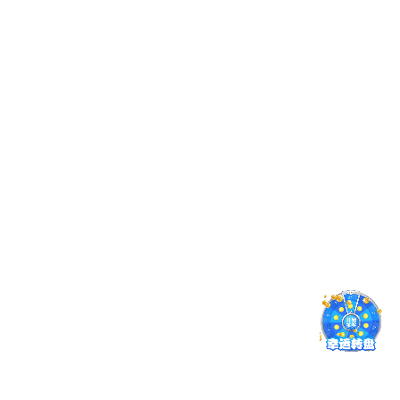
然而，如果交易未能成行，对于各方来说同样意味着
需要重新调整战略。亚特兰大需要考虑如何继续培养
并利用好这名才能，同时寻找合适的新引援来补强队
伍。而国米则需进一步探索替代方案，以保证战斗力
不受损失。
Total, 随着夏季转会窗口临近，我们可以预见到围绕
这笔交易所展开的一系列动态变化，无论结果如何，
都将深刻影响接下来的赛季布局及发展方向。
总结：
综上所述，“国米与亚特兰大谈判帕莱斯特拉起步价
5000万欧元”不仅反映了两支球队对于未来发展的不
同需求，也体现了现代足球市场运作中的复杂性。从