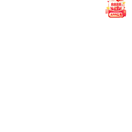
麦凯恩三分火力全开助雷霆横扫旧主76人
在本赛季的NBA季后赛中，雷霆队与76人队的对决成为了球
迷们关注的...
2026-07-09