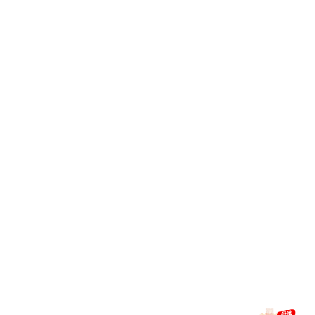
下一篇：
王仕鹏建议詹姆斯留湖人年薪控制
延伸阅读