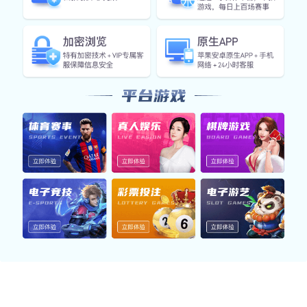
随着时间推移，各大俱乐部对他的兴趣愈加浓厚。在
这种情况下，亚特兰大自然希望能以较高价格出售这
位明星球员，而国米则因其战术需求积极介入谈判，
从而促成了此次交易讨论。
2、国米与亚特兰大的转会策略
对于国米来说，引进帕莱斯特拉符合他们重建阵容的
长期规划。在经历了一段低迷期之后，他们需要新的
血液来提升整体实力。而年轻有潜力的帕莱斯特拉正
是他们所渴求的人选，可以为球队带来新活力。
与此同时，亚特兰大作为卖方也有自己的考量。他们
希望通过出售核心球员获得资金，以便于引援或加强
其他位置上的实力。5000万欧元起步价虽然不低，但
考虑到市场行情以及帕莱斯特拉的成长潜力，这个价