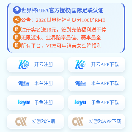
手机App
网页版
国米与亚特兰大谈判帕莱斯特
拉起步价5000万欧元
2026-07-01 00:41
46 次阅读
首页
/
体育报道